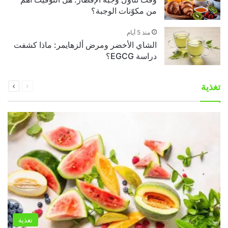
من مكوّنات الوجبة؟
منذ 5 أيام
الشاي الأخضر ومرض ألزهايمر: ماذا كشفت
دراسة EGCG؟
السابقة
التالية
تغذية
الصفحة
الصفحة
تغذية