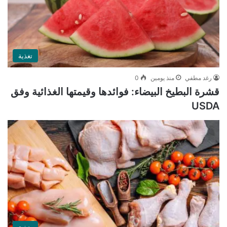
تغذية
رغد مطفي
منذ يومين
0
قشرة البطيخ البيضاء: فوائدها وقيمتها الغذائية وفق
USDA