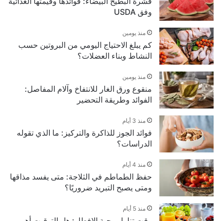
قشرة البطيخ البيضاء: فوائدها وقيمتها الغذائية
وفق USDA
منذ يومين
كم يبلغ الاحتياج اليومي من البروتين حسب
النشاط وبناء العضلات؟
منذ يومين
منقوع ورق الغار للانتفاخ وآلام المفاصل:
الفوائد وطريقة التحضير
منذ 3 أيام
فوائد الجوز للذاكرة والتركيز: ما الذي تقوله
الدراسات؟
منذ 4 أيام
حفظ الطماطم في الثلاجة: متى يفسد مذاقها
ومتى يصبح التبريد ضروريًا؟
منذ 5 أيام
وقت تناول وجبة الإفطار: هل التوقيت أهم