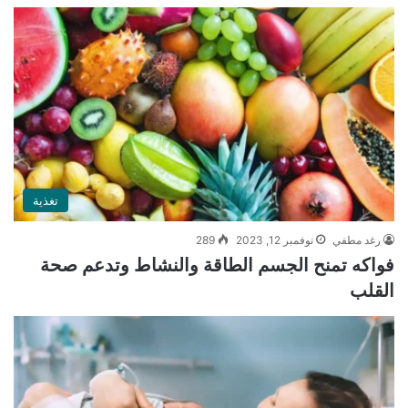
تغذية
رغد مطفي
نوفمبر 12, 2023
289
فواكه تمنح الجسم الطاقة والنشاط وتدعم صحة
القلب