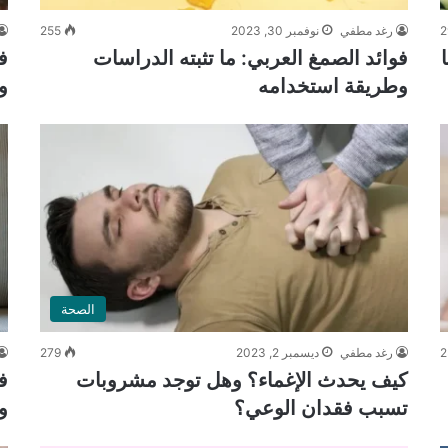
2
رغد مطفي
نوفمبر 30, 2023
255
فوائد الصمغ العربي: ما تثبته الدراسات
ف
وطريقة استخدامه
و
الصحة
2
رغد مطفي
ديسمبر 2, 2023
279
كيف يحدث الإغماء؟ وهل توجد مشروبات
ف
تسبب فقدان الوعي؟
و