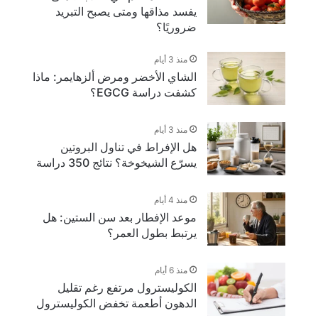
يفسد مذاقها ومتى يصبح التبريد
ضروريًا؟
منذ 3 أيام
الشاي الأخضر ومرض ألزهايمر: ماذا
كشفت دراسة EGCG؟
منذ 3 أيام
هل الإفراط في تناول البروتين
يسرّع الشيخوخة؟ نتائج 350 دراسة
منذ 4 أيام
موعد الإفطار بعد سن الستين: هل
يرتبط بطول العمر؟
منذ 6 أيام
الكوليسترول مرتفع رغم تقليل
الدهون أطعمة تخفض الكوليسترول