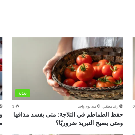
تغذية
رغد مطفي
منذ يوم واحد
3
حفظ الطماطم في الثلاجة: متى يفسد مذاقها
و
ومتى يصبح التبريد ضروريًا؟
م