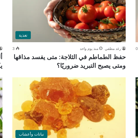
تغذية
رغد مطفي
منذ يوم واحد
3
حفظ الطماطم في الثلاجة: متى يفسد مذاقها
أ
ومتى يصبح التبريد ضروريًا؟
ي
نباتات وأعشاب