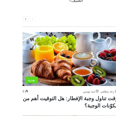
الصيف؟
السابقة
التالية
الصفحة
الصفحة
تغذية
رغد مطفي
منذ يومين
6
قت تناول وجبة الإفطار: هل التوقيت أهم من
كوّنات الوجبة؟